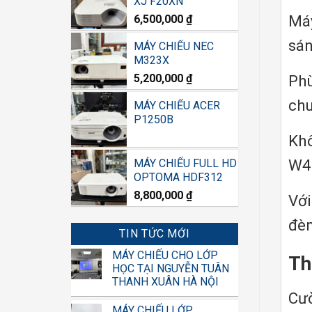
XJ F20XN
Máy
6,500,000
₫
sán
MÁY CHIẾU NEC
M323X
5,200,000
₫
Phù
ch
MÁY CHIẾU ACER
P1250B
Khô
W41
MÁY CHIẾU FULL HD
OPTOMA HDF312
8,800,000
₫
Với
đèn
TIN TỨC MỚI
MÁY CHIẾU CHO LỚP
Th
HỌC TẠI NGUYỄN TUÂN
THANH XUÂN HÀ NỘI
Cư
MÁY CHIẾU LỚP