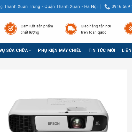
g Thanh Xuân Trung - Quận Thanh Xuân - Hà Nội
0916 569 
Cam Kết sản phẩm
Giao hàng tận nơi
chất lượng
trên toàn quốc
 VỤ SỬA CHỮA
PHỤ KIỆN MÁY CHIẾU
TIN TỨC MỚI
LIÊN