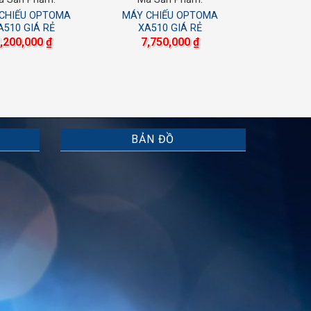
CHIẾU OPTOMA
MÁY CHIẾU OPTOMA
A510 GIÁ RẺ
XA510 GIÁ RẺ
,200,000
₫
7,750,000
₫
BẢN ĐỒ