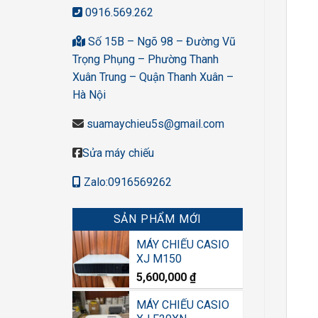
0916.569.262
Số 15B – Ngõ 98 – Đường Vũ
Trọng Phụng – Phường Thanh
Xuân Trung – Quận Thanh Xuân –
Hà Nội
suamaychieu5s@gmail.com
Sửa máy chiếu
Zalo:0916569262
SẢN PHẨM MỚI
MÁY CHIẾU CASIO
XJ M150
5,600,000
₫
MÁY CHIẾU CASIO