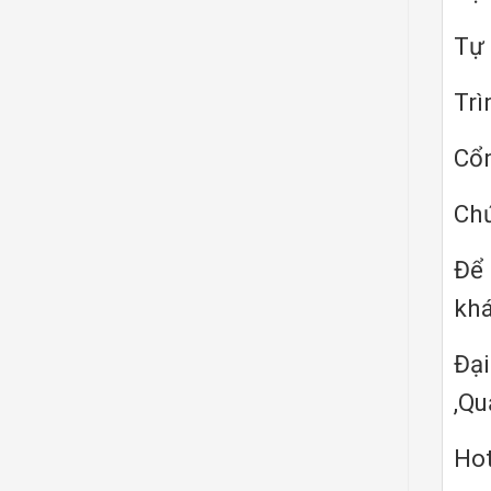
Tự
Trì
Cổn
Chứ
Để 
khá
Đại
,Qu
Hot