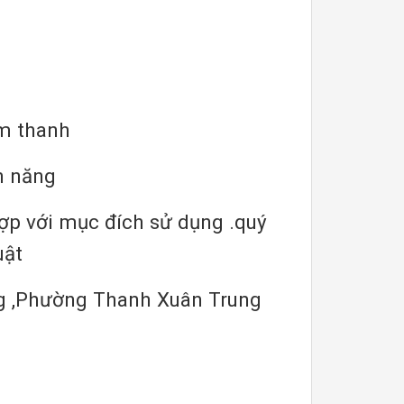
.âm thanh
ện năng
ợp với mục đích sử dụng .quý
uật
ng ,Phường Thanh Xuân Trung