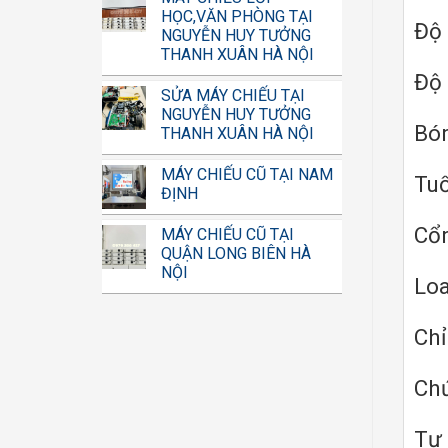
HỌC,VĂN PHÒNG TẠI
Độ 
NGUYỄN HUY TƯỞNG
THANH XUÂN HÀ NỘI
Độ 
SỬA MÁY CHIẾU TẠI
NGUYỄN HUY TƯỞNG
Bó
THANH XUÂN HÀ NỘI
MÁY CHIẾU CŨ TẠI NAM
Tuổ
ĐỊNH
Cổn
MÁY CHIẾU CŨ TẠI
QUẬN LONG BIÊN HÀ
NỘI
Lo
Chỉ
Chứ
Tự 