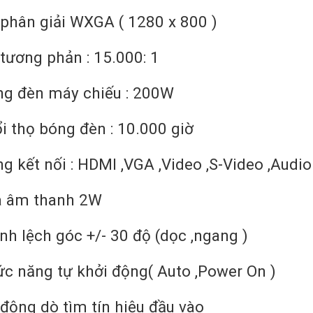
phân giải WXGA ( 1280 x 800 )
tương phản : 15.000: 1
ng đèn máy chiếu : 200W
i thọ bóng đèn : 10.000 giờ
g kết nối : HDMI ,VGA ,Video ,S-Video ,Audi
a âm thanh 2W
nh lệch góc +/- 30 độ (dọc ,ngang )
c năng tự khởi động( Auto ,Power On )
động dò tìm tín hiệu đầu vào