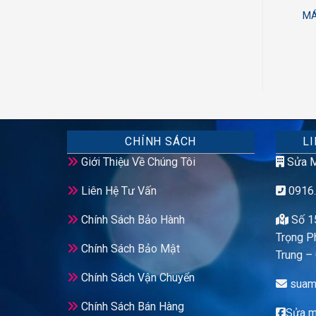
MÁY CHIẾU EPSON EB-
MÁY CHIẾU CŨ EPSON EB
MÁ
S04 GIÁ RẺ
W8
5,400,000
₫
6,500,000
₫
CHÍNH SÁCH
LI
Giới Thiệu Về Chúng Tôi
Sửa M
Liên Hệ Tư Vấn
0916.
Chính Sách Bảo Hành
Số 1
Trọng P
Chính Sách Bảo Mật
Trung –
Chính Sách Vận Chuyển
suam
Chính Sách Bán Hàng
Sửa m