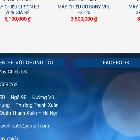
Y CHIẾU EPSON EB-
MÁY CHIẾU CŨ SONY VPL
MÁY 
W28 GIÁ RẺ
EX120
X
6,100,000
₫
3,500,000
₫
8
ÊN HỆ VỚI CHÚNG TÔI
FACEBOOK
áy Chiếu 5S
569.262
5B – Ngõ 98 – Đường Vũ
hụng – Phường Thanh Xuân
 Quận Thanh Xuân – Hà Nội
aychieu5s@gmail.com
áy chiếu