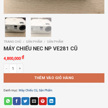
TRANG CHỦ
/
SẢN PHẨM
/
SẢN PHẨM
MÁY CHIẾU NEC NP VE281 CŨ
₫
4,800,000
MÁY CHIẾU NEC NP VE281 CŨ số lượng
THÊM VÀO GIỎ HÀNG
Danh mục:
Máy Chiếu Cũ
,
Sản Phẩm