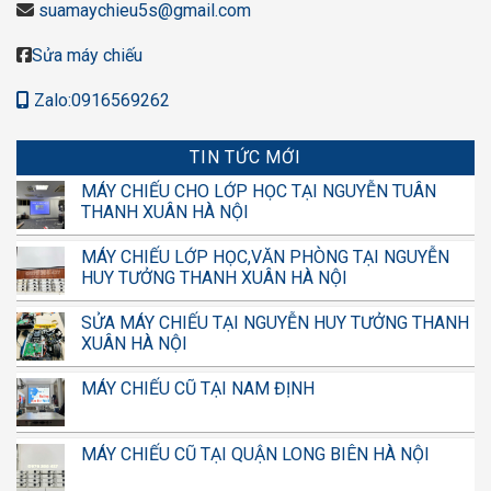
suamaychieu5s@gmail.com
Sửa máy chiếu
Zalo:0916569262
TIN TỨC MỚI
MÁY CHIẾU CHO LỚP HỌC TẠI NGUYỄN TUÂN
THANH XUÂN HÀ NỘI
MÁY CHIẾU LỚP HỌC,VĂN PHÒNG TẠI NGUYỄN
HUY TƯỞNG THANH XUÂN HÀ NỘI
SỬA MÁY CHIẾU TẠI NGUYỄN HUY TƯỞNG THANH
XUÂN HÀ NỘI
MÁY CHIẾU CŨ TẠI NAM ĐỊNH
MÁY CHIẾU CŨ TẠI QUẬN LONG BIÊN HÀ NỘI