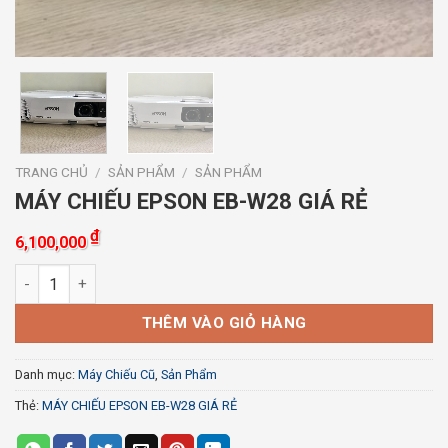
TRANG CHỦ
/
SẢN PHẨM
/
SẢN PHẨM
MÁY CHIẾU EPSON EB-W28 GIÁ RẺ
₫
6,100,000
MÁY CHIẾU EPSON EB-W28 GIÁ RẺ số lượng
THÊM VÀO GIỎ HÀNG
Danh mục:
Máy Chiếu Cũ
,
Sản Phẩm
Thẻ:
MÁY CHIẾU EPSON EB-W28 GIÁ RẺ