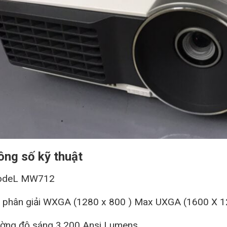
ông số kỹ thuật
deL MW712
phân giải WXGA (1280 x 800 ) Max UXGA (1600 X 1
ng độ sáng 3.200 Ansi Lumens