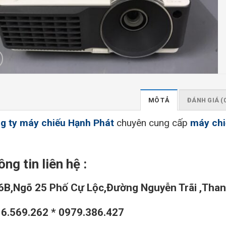
MÔ TẢ
ĐÁNH GIÁ (
g ty máy chiếu Hạnh Phát
chuyên cung cấp
máy ch
n
ng tin liên hệ :
6B,Ngõ 25 Phố Cự Lộc,Đường Nguyễn Trãi ,Tha
6.569.262 * 0979.386.427