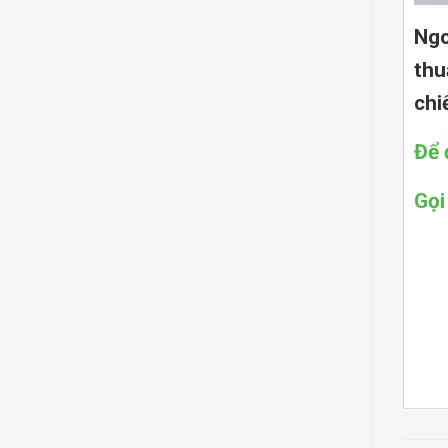
Ngo
thu
chi
Để 
Gọi