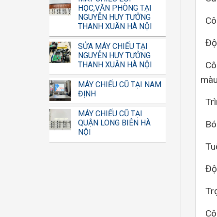
HỌC,VĂN PHÒNG TẠI
NGUYỄN HUY TƯỞNG
Côn
THANH XUÂN HÀ NỘI
Độ 
SỬA MÁY CHIẾU TẠI
NGUYỄN HUY TƯỞNG
Công
THANH XUÂN HÀ NỘI
màu
MÁY CHIẾU CŨ TẠI NAM
ĐỊNH
Trì
MÁY CHIẾU CŨ TẠI
QUẬN LONG BIÊN HÀ
Bón
NỘI
Tuổ
Độ 
Trọ
Côn