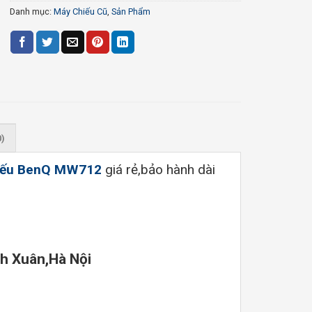
Danh mục:
Máy Chiếu Cũ
,
Sản Phẩm
0)
iếu BenQ MW712
giá rẻ,bảo hành dài
nh Xuân,Hà Nội