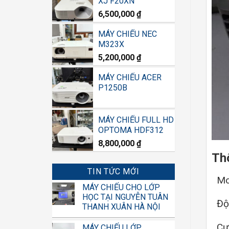
XJ F20XN
6,500,000
₫
MÁY CHIẾU NEC
M323X
5,200,000
₫
MÁY CHIẾU ACER
P1250B
MÁY CHIẾU FULL HD
OPTOMA HDF312
8,800,000
₫
Th
TIN TỨC MỚI
Mo
MÁY CHIẾU CHO LỚP
HỌC TẠI NGUYỄN TUÂN
Độ 
THANH XUÂN HÀ NỘI
Cườ
MÁY CHIẾU LỚP