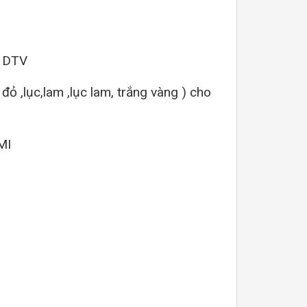
& DTV
đỏ ,lục,lam ,lục lam, trắng vàng ) cho
DMI