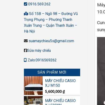
0916.569.262
Máy
10.
Số 15B – Ngõ 98 – Đường Vũ
Trọng Phụng – Phường Thanh
Cung
Xuân Trung – Quận Thanh Xuân –
sun
Hà Nội
suamaychieu5s@gmail.com
Sửa máy chiếu
Zalo:0916569262
SẢN PHẨM MỚI
MÁY CHIẾU CASIO
XJ M150
5,600,000
₫
MÁY CHIẾU CASIO