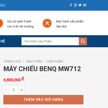
262
Giá cả cạnh tranh
Bảo hành sản phẩm
cao trên thị trường
tận nhà
Tìm
 HỆ
kiếm:
TRANG CHỦ
/
SẢN PHẨM
/
SẢN PHẨM
MÁY CHIẾU BENQ MW712
₫
6,800,000
MÁY CHIẾU BENQ MW712 số lượng
THÊM VÀO GIỎ HÀNG