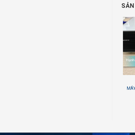
SẢN
Mã Sản Phẩm:
Mã Sản Phẩm:
MÁY CHIẾU EPSON EB
MÁY CHIẾU OPTOMA
MÁY
X06 MỚI
XA510 GIÁ RẺ
7,750,000
₫