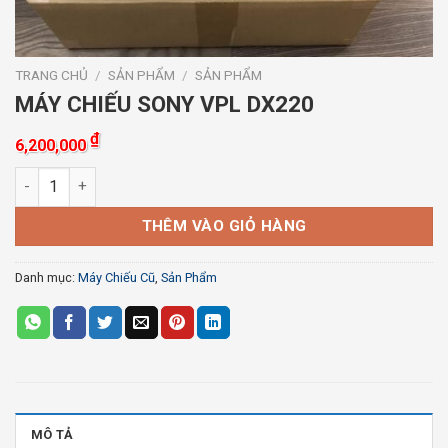
TRANG CHỦ
/
SẢN PHẨM
/
SẢN PHẨM
MÁY CHIẾU SONY VPL DX220
₫
6,200,000
MÁY CHIẾU SONY VPL DX220 số lượng
THÊM VÀO GIỎ HÀNG
Danh mục:
Máy Chiếu Cũ
,
Sản Phẩm
MÔ TẢ