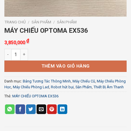
TRANG CHỦ
/
SẢN PHẨM
/
SẢN PHẨM
MÁY CHIẾU OPTOMA EX536
₫
3,850,000
MÁY CHIẾU OPTOMA EX536 số lượng
THÊM VÀO GIỎ HÀNG
Danh mục:
Bảng Tương Tác Thông Minh
,
Máy Chiếu Cũ
,
Máy Chiếu Phòng
Học
,
Máy Chiếu Phòng Lad
,
Robot hút bụi
,
Sản Phẩm
,
Thiết Bị Âm Thanh
Thẻ:
MÁY CHIẾU OPTOMA EX536