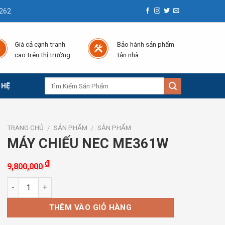
262
Giá cả cạnh tranh
Bảo hành sản phẩm
cao trên thị trường
tận nhà
Tìm
 HỆ
kiếm:
TRANG CHỦ
/
SẢN PHẨM
/
SẢN PHẨM
MÁY CHIẾU NEC ME361W
₫
9,800,000
MÁY CHIẾU NEC ME361W số lượng
THÊM VÀO GIỎ HÀNG