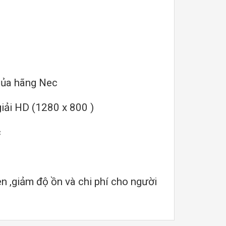
của hãng Nec
iải HD (1280 x 800 )
c
èn ,giảm độ ồn và chi phí cho người