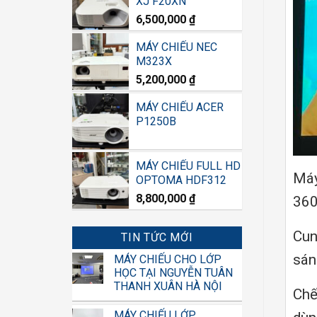
XJ F20XN
6,500,000
₫
MÁY CHIẾU NEC
M323X
5,200,000
₫
MÁY CHIẾU ACER
P1250B
MÁY CHIẾU FULL HD
Máy
OPTOMA HDF312
8,800,000
₫
360
Cun
TIN TỨC MỚI
sán
MÁY CHIẾU CHO LỚP
HỌC TẠI NGUYỄN TUÂN
THANH XUÂN HÀ NỘI
Chế
MÁY CHIẾU LỚP