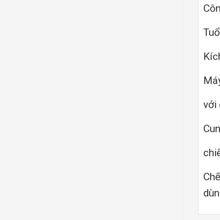
Côn
Tuổ
Kíc
Máy
với
Cun
chi
Chế
dù