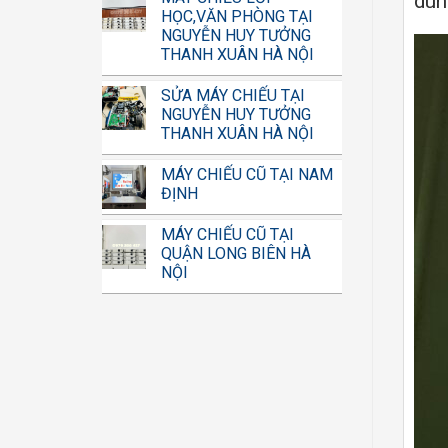
dù
HỌC,VĂN PHÒNG TẠI
NGUYỄN HUY TƯỞNG
THANH XUÂN HÀ NỘI
SỬA MÁY CHIẾU TẠI
NGUYỄN HUY TƯỞNG
THANH XUÂN HÀ NỘI
MÁY CHIẾU CŨ TẠI NAM
ĐỊNH
MÁY CHIẾU CŨ TẠI
QUẬN LONG BIÊN HÀ
NỘI