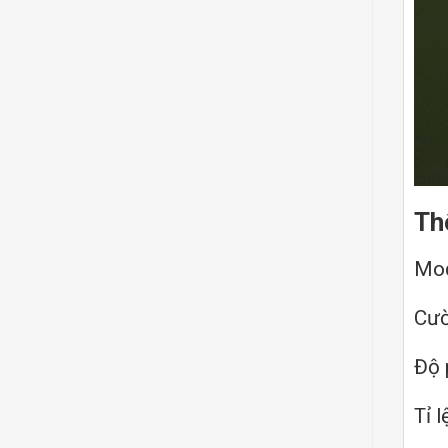
Th
Mo
Cườ
Độ 
Tỉ 