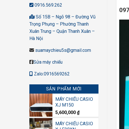
0916.569.262
097
Số 15B – Ngõ 98 – Đường Vũ
Trọng Phụng – Phường Thanh
Xuân Trung – Quận Thanh Xuân –
Hà Nội
suamaychieu5s@gmail.com
Sửa máy chiếu
Zalo:0916569262
SẢN PHẨM MỚI
MÁY CHIẾU CASIO
XJ M150
5,600,000
₫
MÁY CHIẾU CASIO