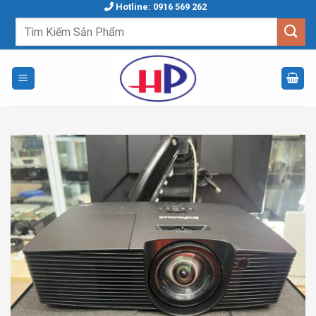
Skip
Hotline: 0916 569 262
to
Tìm
kiếm:
content