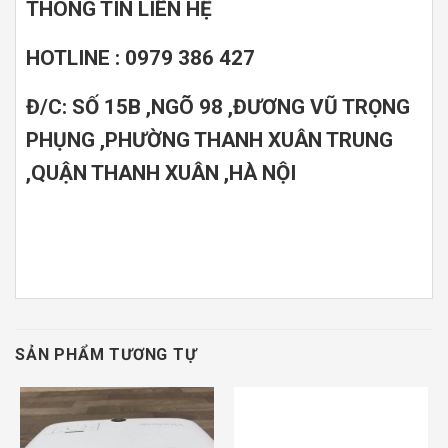
THÔNG TIN LIÊN HỆ
HOTLINE : 0979 386 427
Đ/C: SỐ 15B ,NGÕ 98 ,ĐƯƠNG VŨ TRỌNG
PHỤNG ,PHƯỜNG THANH XUÂN TRUNG
,QUẬN THANH XUÂN ,HÀ NỘI
SẢN PHẨM TƯƠNG TỰ