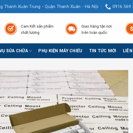
g Thanh Xuân Trung - Quận Thanh Xuân - Hà Nội
0916 569 
Cam Kết sản phẩm
Giao hàng tận nơi
chất lượng
trên toàn quốc
 VỤ SỬA CHỮA
PHỤ KIỆN MÁY CHIẾU
TIN TỨC MỚI
LIÊN