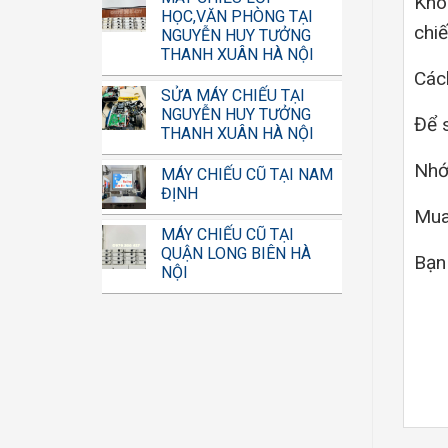
Khôn
HỌC,VĂN PHÒNG TẠI
chi
NGUYỄN HUY TƯỞNG
THANH XUÂN HÀ NỘI
Các
SỬA MÁY CHIẾU TẠI
NGUYỄN HUY TƯỞNG
Để 
THANH XUÂN HÀ NỘI
Nhớ 
MÁY CHIẾU CŨ TẠI NAM
ĐỊNH
Mua
MÁY CHIẾU CŨ TẠI
QUẬN LONG BIÊN HÀ
Bạn 
NỘI