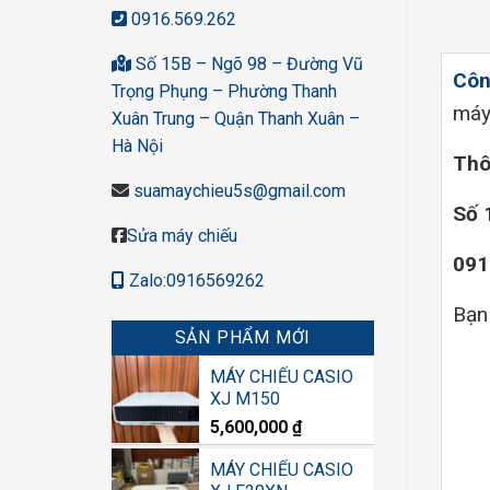
0916.569.262
Số 15B – Ngõ 98 – Đường Vũ
Côn
Trọng Phụng – Phường Thanh
máy
Xuân Trung – Quận Thanh Xuân –
Hà Nội
Thôn
suamaychieu5s@gmail.com
Số 
Sửa máy chiếu
091
Zalo:0916569262
Bạn
SẢN PHẨM MỚI
MÁY CHIẾU CASIO
XJ M150
5,600,000
₫
MÁY CHIẾU CASIO