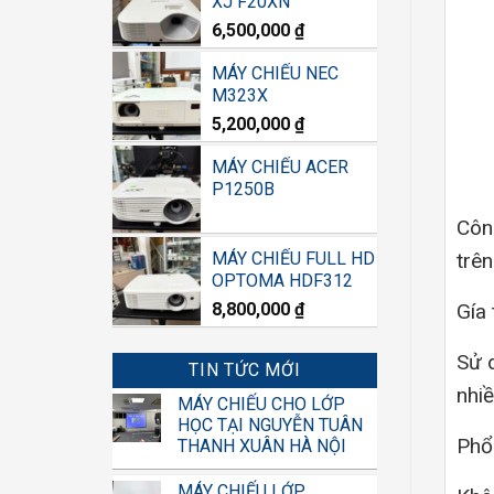
XJ F20XN
6,500,000
₫
MÁY CHIẾU NEC
M323X
5,200,000
₫
MÁY CHIẾU ACER
P1250B
Côn
trê
MÁY CHIẾU FULL HD
OPTOMA HDF312
Gía 
8,800,000
₫
Sử d
TIN TỨC MỚI
nhiề
MÁY CHIẾU CHO LỚP
HỌC TẠI NGUYỄN TUÂN
Phổ 
THANH XUÂN HÀ NỘI
MÁY CHIẾU LỚP