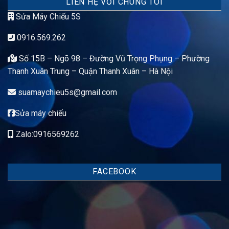
LIÊN HỆ VỚI CHÚNG TÔI
Sửa Máy Chiếu 5S
0916.569.262
Số 15B – Ngõ 98 – Đường Vũ Trọng Phụng – Phường
Thanh Xuân Trung – Quận Thanh Xuân – Hà Nội
suamaychieu5s@gmail.com
Sửa máy chiếu
Zalo:0916569262
FACEBOOK