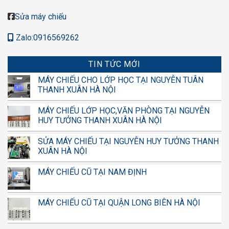
Sửa máy chiếu
Zalo:0916569262
TIN TỨC MỚI
MÁY CHIẾU CHO LỚP HỌC TẠI NGUYỄN TUÂN
THANH XUÂN HÀ NỘI
MÁY CHIẾU LỚP HỌC,VĂN PHÒNG TẠI NGUYỄN
HUY TƯỞNG THANH XUÂN HÀ NỘI
SỬA MÁY CHIẾU TẠI NGUYỄN HUY TƯỞNG THANH
XUÂN HÀ NỘI
MÁY CHIẾU CŨ TẠI NAM ĐỊNH
MÁY CHIẾU CŨ TẠI QUẬN LONG BIÊN HÀ NỘI