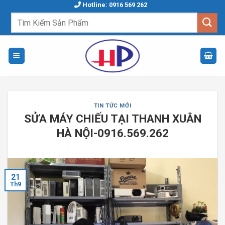
Skip
Hotline: 0916 569 262
to
Tìm
kiếm:
content
TIN TỨC MỚI
SỬA MÁY CHIẾU TẠI THANH XUÂN
HÀ NỘI-0916.569.262
21
Th9