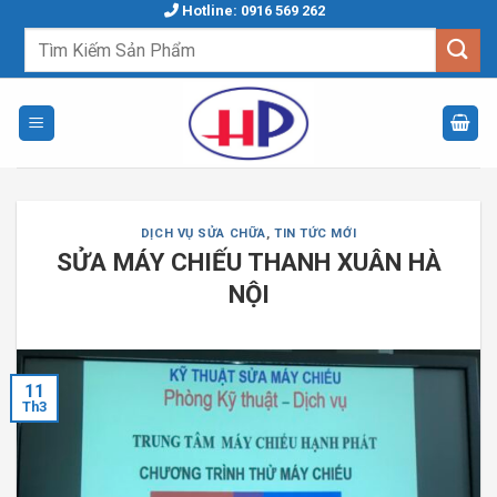
Skip
Hotline: 0916 569 262
to
Tìm
kiếm:
content
DỊCH VỤ SỬA CHỮA
,
TIN TỨC MỚI
SỬA MÁY CHIẾU THANH XUÂN HÀ
NỘI
11
Th3