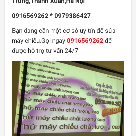
Trung,Thanh Xuân,Hà Nội
0916569262 * 0979386427
Bạn dang cần một cơ sở uy tín để sửa
máy chiếu.Gọi ngay
0916569262
để
được hỗ trợ tư vấn 24/7