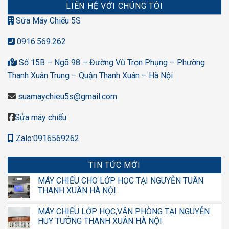
LIÊN HỆ VỚI CHÚNG TÔI
Sửa Máy Chiếu 5S
0916.569.262
Số 15B – Ngõ 98 – Đường Vũ Trọn Phụng – Phường
Thanh Xuân Trung – Quận Thanh Xuân – Hà Nội
suamaychieu5s@gmail.com
Sửa máy chiếu
Zalo:0916569262
TIN TỨC MỚI
MÁY CHIẾU CHO LỚP HỌC TẠI NGUYỄN TUÂN
THANH XUÂN HÀ NỘI
MÁY CHIẾU LỚP HỌC,VĂN PHÒNG TẠI NGUYỄN
HUY TƯỞNG THANH XUÂN HÀ NỘI