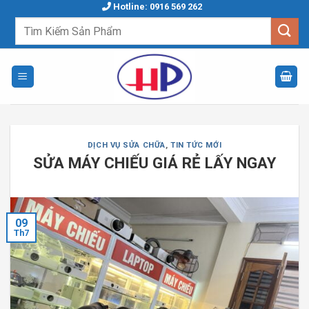
Skip
Hotline: 0916 569 262
to
Tìm
kiếm:
content
DỊCH VỤ SỬA CHỮA
,
TIN TỨC MỚI
SỬA MÁY CHIẾU GIÁ RẺ LẤY NGAY
09
Th7