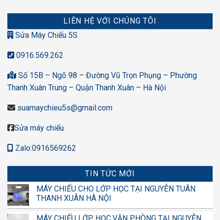
LIÊN HỆ VỚI CHÚNG TÔI
Sửa Máy Chiếu 5S
0916.569.262
Số 15B – Ngõ 98 – Đường Vũ Trọn Phụng – Phường
Thanh Xuân Trung – Quận Thanh Xuân – Hà Nội
suamaychieu5s@gmail.com
Sửa máy chiếu
Zalo:0916569262
TIN TỨC MỚI
MÁY CHIẾU CHO LỚP HỌC TẠI NGUYỄN TUÂN
THANH XUÂN HÀ NỘI
MÁY CHIẾU LỚP HỌC,VĂN PHÒNG TẠI NGUYỄN