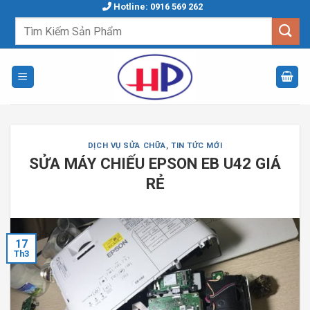
Skip
Hotline: 0916 569 262
to
Tìm
kiếm:
content
DỊCH VỤ SỬA CHỮA
,
TIN TỨC MỚI
SỬA MÁY CHIẾU EPSON EB U42 GIÁ
RẺ
17
Th3