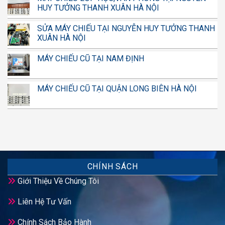
HUY TƯỞNG THANH XUÂN HÀ NỘI
SỬA MÁY CHIẾU TẠI NGUYỄN HUY TƯỞNG THANH
XUÂN HÀ NỘI
MÁY CHIẾU CŨ TẠI NAM ĐỊNH
MÁY CHIẾU CŨ TẠI QUẬN LONG BIÊN HÀ NỘI
CHÍNH SÁCH
Giới Thiệu Về Chúng Tôi
Liên Hệ Tư Vấn
Chính Sách Bảo Hành