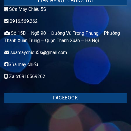
LIÊN HỆ VỚI CHÚNG TÔI
Sửa Máy Chiếu 5S
0916.569.262
Số 15B – Ngõ 98 – Đường Vũ Trọng Phụng – Phường
Thanh Xuân Trung – Quận Thanh Xuân – Hà Nội
suamaychieu5s@gmail.com
Sửa máy chiếu
Zalo:0916569262
FACEBOOK