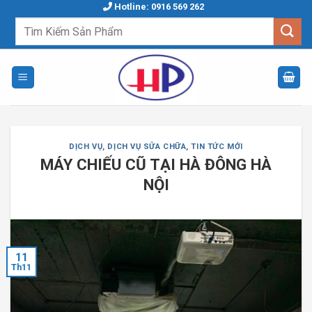
Skip
Hotline: 0916 569 262
to
Tìm
kiếm:
content
DỊCH VỤ
,
DỊCH VỤ SỬA CHỮA
,
TIN TỨC MỚI
MÁY CHIẾU CŨ TẠI HÀ ĐÔNG HÀ
NỘI
11
Th11