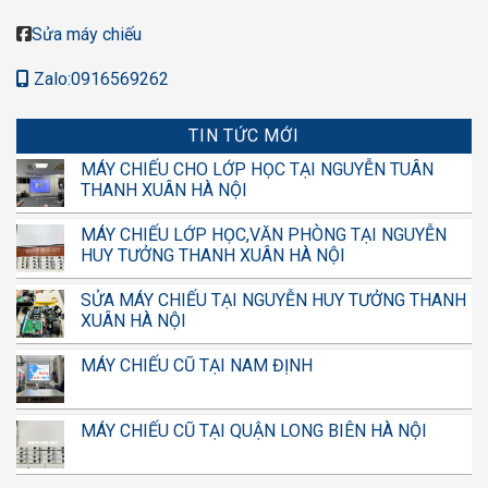
Sửa máy chiếu
Zalo:0916569262
TIN TỨC MỚI
MÁY CHIẾU CHO LỚP HỌC TẠI NGUYỄN TUÂN
THANH XUÂN HÀ NỘI
MÁY CHIẾU LỚP HỌC,VĂN PHÒNG TẠI NGUYỄN
HUY TƯỞNG THANH XUÂN HÀ NỘI
SỬA MÁY CHIẾU TẠI NGUYỄN HUY TƯỞNG THANH
XUÂN HÀ NỘI
MÁY CHIẾU CŨ TẠI NAM ĐỊNH
MÁY CHIẾU CŨ TẠI QUẬN LONG BIÊN HÀ NỘI