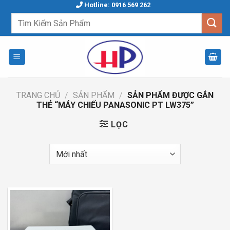
Skip
Hotline: 0916 569 262
to
Tìm
kiếm:
content
TRANG CHỦ
/
SẢN PHẨM
/
SẢN PHẨM ĐƯỢC GẮN
THẺ “MÁY CHIẾU PANASONIC PT LW375”
LỌC