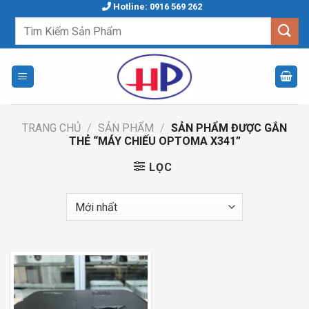
Skip
Hotline: 0916 569 262
to
Tìm
kiếm:
content
TRANG CHỦ
/
SẢN PHẨM
/
SẢN PHẨM ĐƯỢC GẮN
THẺ “MÁY CHIẾU OPTOMA X341”
LỌC