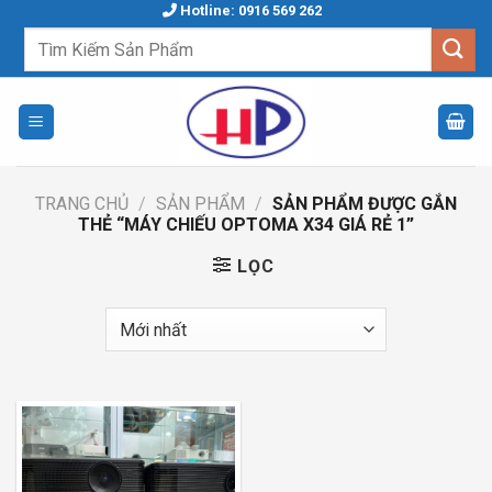
Skip
Hotline: 0916 569 262
to
Tìm
kiếm:
content
TRANG CHỦ
/
SẢN PHẨM
/
SẢN PHẨM ĐƯỢC GẮN
THẺ “MÁY CHIẾU OPTOMA X34 GIÁ RẺ 1”
LỌC