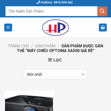
Skip
Hotline: 0916 569 262
to
Tìm
kiếm:
content
TRANG CHỦ
/
SẢN PHẨM
/
SẢN PHẨM ĐƯỢC GẮN
THẺ “MÁY CHIẾU OPTOMA SA500 GIÁ RẺ”
LỌC