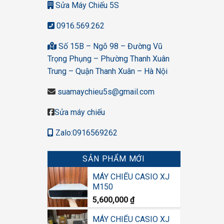
Sửa Máy Chiếu 5S
0916.569.262
Số 15B – Ngõ 98 – Đường Vũ
Trọng Phụng – Phường Thanh Xuân
Trung – Quận Thanh Xuân – Hà Nội
suamaychieu5s@gmail.com
Sửa máy chiếu
Zalo:0916569262
SẢN PHẨM MỚI
MÁY CHIẾU CASIO XJ
M150
5,600,000
₫
MÁY CHIẾU CASIO XJ