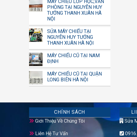
MÁY CHIẾU LỚP HỌC,VĂN
PHÒNG TẠI NGUYỄN HUY
TƯỞNG THANH XUÂN HÀ
NỘI
SỬA MÁY CHIẾU TẠI
NGUYỄN HUY TƯỞNG
THANH XUÂN HÀ NỘI
MÁY CHIẾU CŨ TẠI NAM
ĐỊNH
MÁY CHIẾU CŨ TẠI QUẬN
LONG BIÊN HÀ NỘI
CHÍNH SÁCH
LI
Giới Thiệu Về Chúng Tôi
Sửa M
Liên Hệ Tư Vấn
0916.