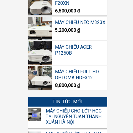
F20XN
6,500,000
₫
MÁY CHIẾU NEC M323X
5,200,000
₫
MÁY CHIẾU ACER
P1250B
MÁY CHIẾU FULL HD
OPTOMA HDF312
8,800,000
₫
TIN TỨC MỚI
MÁY CHIẾU CHO LỚP HỌC
TẠI NGUYỄN TUÂN THANH
XUÂN HÀ NỘI