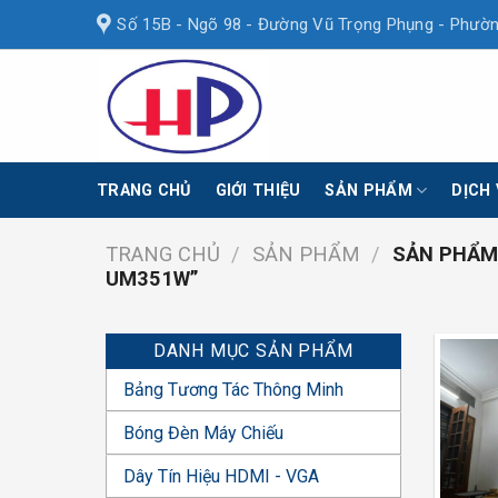
Skip
Số 15B - Ngõ 98 - Đường Vũ Trọng Phụng - Phườn
to
content
TRANG CHỦ
GIỚI THIỆU
SẢN PHẨM
DỊCH
TRANG CHỦ
/
SẢN PHẨM
/
SẢN PHẨM 
UM351W”
DANH MỤC SẢN PHẨM
Bảng Tương Tác Thông Minh
Bóng Đèn Máy Chiếu
Dây Tín Hiệu HDMI - VGA