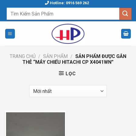
Skip
Hotline: 0916 569 262
to
Tìm
kiếm:
content
TRANG CHỦ
/
SẢN PHẨM
/
SẢN PHẨM ĐƯỢC GẮN
THẺ “MÁY CHIẾU HITACHI CP X4041WN”
LỌC