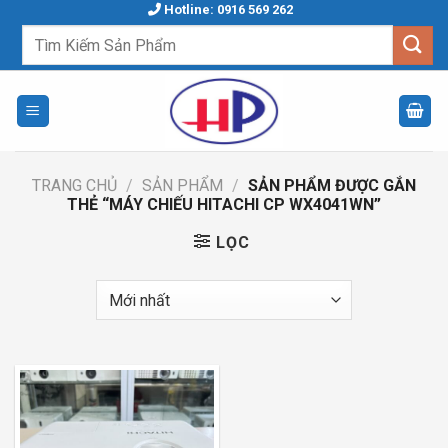
Skip
Hotline: 0916 569 262
to
Tìm
kiếm:
content
TRANG CHỦ
/
SẢN PHẨM
/
SẢN PHẨM ĐƯỢC GẮN
THẺ “MÁY CHIẾU HITACHI CP WX4041WN”
LỌC