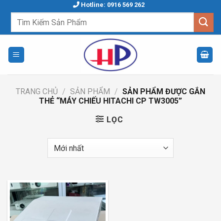
Skip
Hotline: 0916 569 262
to
Tìm
kiếm:
content
TRANG CHỦ
/
SẢN PHẨM
/
SẢN PHẨM ĐƯỢC GẮN
THẺ “MÁY CHIẾU HITACHI CP TW3005”
LỌC