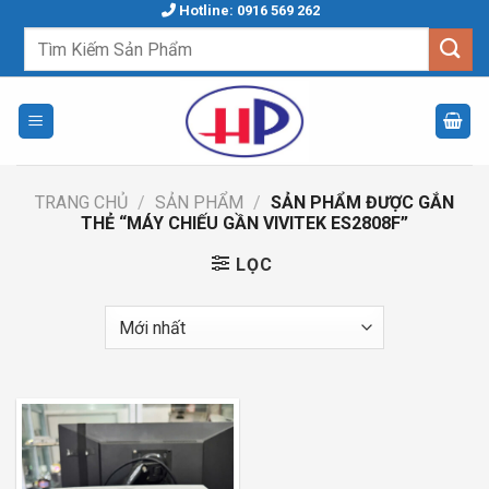
Skip
Hotline: 0916 569 262
to
Tìm
kiếm:
content
TRANG CHỦ
/
SẢN PHẨM
/
SẢN PHẨM ĐƯỢC GẮN
THẺ “MÁY CHIẾU GẦN VIVITEK ES2808F”
LỌC