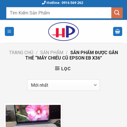
Skip
Hotline: 0916 569 262
to
Tìm
kiếm:
content
TRANG CHỦ
/
SẢN PHẨM
/
SẢN PHẨM ĐƯỢC GẮN
THẺ “MÁY CHIẾU CŨ EPSON EB X36”
LỌC