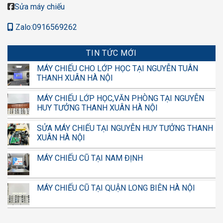
Sửa máy chiếu
Zalo:0916569262
TIN TỨC MỚI
MÁY CHIẾU CHO LỚP HỌC TẠI NGUYỄN TUÂN
THANH XUÂN HÀ NỘI
MÁY CHIẾU LỚP HỌC,VĂN PHÒNG TẠI NGUYỄN
HUY TƯỞNG THANH XUÂN HÀ NỘI
SỬA MÁY CHIẾU TẠI NGUYỄN HUY TƯỞNG THANH
XUÂN HÀ NỘI
MÁY CHIẾU CŨ TẠI NAM ĐỊNH
MÁY CHIẾU CŨ TẠI QUẬN LONG BIÊN HÀ NỘI