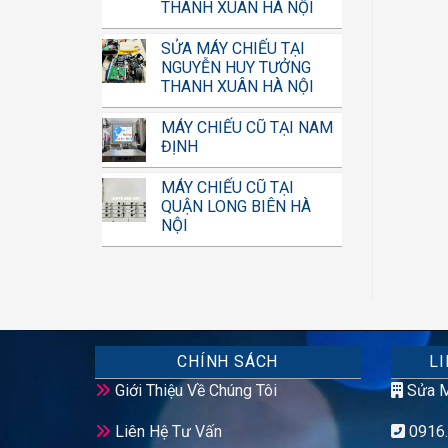
THANH XUÂN HÀ NỘI
SỬA MÁY CHIẾU TẠI
NGUYỄN HUY TƯỞNG
THANH XUÂN HÀ NỘI
MÁY CHIẾU CŨ TẠI NAM
ĐỊNH
MÁY CHIẾU CŨ TẠI
QUẬN LONG BIÊN HÀ
NỘI
CHÍNH SÁCH
LI
Giới Thiệu Về Chúng Tôi
Sửa M
Liên Hệ Tư Vấn
0916.