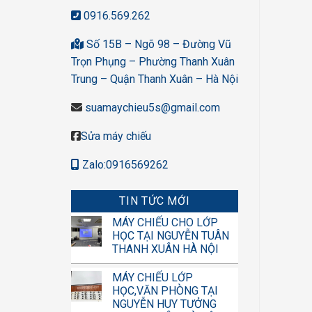
0916.569.262
Số 15B – Ngõ 98 – Đường Vũ
Trọn Phụng – Phường Thanh Xuân
Trung – Quận Thanh Xuân – Hà Nội
suamaychieu5s@gmail.com
Sửa máy chiếu
Zalo:0916569262
TIN TỨC MỚI
MÁY CHIẾU CHO LỚP
HỌC TẠI NGUYỄN TUÂN
THANH XUÂN HÀ NỘI
MÁY CHIẾU LỚP
HỌC,VĂN PHÒNG TẠI
NGUYỄN HUY TƯỞNG