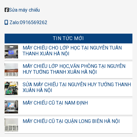
Sửa máy chiếu
Zalo:0916569262
TIN TỨC MỚI
MÁY CHIẾU CHO LỚP HỌC TẠI NGUYỄN TUÂN
THANH XUÂN HÀ NỘI
MÁY CHIẾU LỚP HỌC,VĂN PHÒNG TẠI NGUYỄN
HUY TƯỞNG THANH XUÂN HÀ NỘI
SỬA MÁY CHIẾU TẠI NGUYỄN HUY TƯỞNG THANH
XUÂN HÀ NỘI
MÁY CHIẾU CŨ TẠI NAM ĐỊNH
MÁY CHIẾU CŨ TẠI QUẬN LONG BIÊN HÀ NỘI