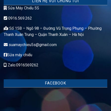
LIÊN HỆ VỚI CHÚNG TÔI
Sửa Máy Chiếu 5S
0916.569.262
Số 15B – Ngõ 98 – Đường Vũ Trọng Phụng – Phường
Thanh Xuân Trung – Quận Thanh Xuân – Hà Nội
suamaychieu5s@gmail.com
Sửa máy chiếu
Zalo:0916569262
FACEBOOK