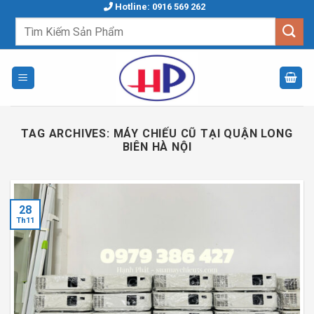
Skip
Hotline: 0916 569 262
to
Tìm
kiếm:
content
TAG ARCHIVES:
MÁY CHIẾU CŨ TẠI QUẬN LONG
BIÊN HÀ NỘI
28
Th11