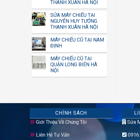
THANH XUÂN HÀ NỘI
SỬA MÁY CHIẾU TẠI
NGUYỄN HUY TƯỞNG
THANH XUÂN HÀ NỘI
MÁY CHIẾU CŨ TẠI NAM
ĐỊNH
MÁY CHIẾU CŨ TẠI
QUẬN LONG BIÊN HÀ
NỘI
CHÍNH SÁCH
LI
Giới Thiệu Về Chúng Tôi
Sửa M
Liên Hệ Tư Vấn
0916.