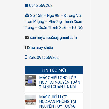
0916.569.262
Số 15B – Ngõ 98 – Đường Vũ
Trọn Phụng – Phường Thanh Xuân
Trung – Quận Thanh Xuân – Hà Nội
suamaychieu5s@gmail.com
Sửa máy chiếu
Zalo:0916569262
TIN TỨC MỚI
MÁY CHIẾU CHO LỚP
HỌC TẠI NGUYỄN TUÂN
THANH XUÂN HÀ NỘI
MÁY CHIẾU LỚP
HỌC,VĂN PHÒNG TẠI
NGUYỄN HUY TƯỞNG