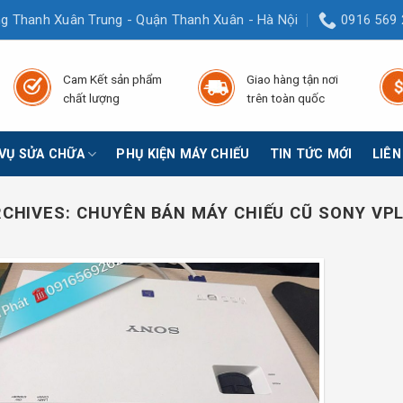
g Thanh Xuân Trung - Quận Thanh Xuân - Hà Nội
0916 569 
Cam Kết sản phẩm
Giao hàng tận nơi
chất lượng
trên toàn quốc
 VỤ SỬA CHỮA
PHỤ KIỆN MÁY CHIẾU
TIN TỨC MỚI
LIÊN
RCHIVES:
CHUYÊN BÁN MÁY CHIẾU CŨ SONY VPL