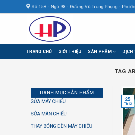
Skip
Số 15B - Ngõ 98 - Đường Vũ Trọng Phụng - Phườn
to
content
TRANG CHỦ
GIỚI THIỆU
SẢN PHẨM
DỊCH
TAG A
DANH MỤC SẢN PHẨM
25
SỬA MÁY CHIẾU
Th12
SỬA MÀN CHIẾU
THAY BÓNG ĐÈN MÁY CHIẾU